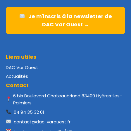
Je m'inscris à la newsletter de
DAC Var Ouest →
Liens utiles
DAC Var Ouest
Actualités
Contact
6 bis Boulevard Chateaubriand 83400 Hyères-les-
Palmiers
04 94 35 32 01
contact@dac-varouest.fr