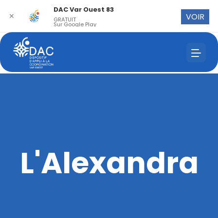
DAC Var Ouest 83
✕
VOIR
GRATUIT
Sur Google Play
L'Alexandra