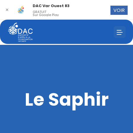
DAC Var Ouest 83
✕
VOIR
GRATUIT
Sur Google Play
Le Saphir