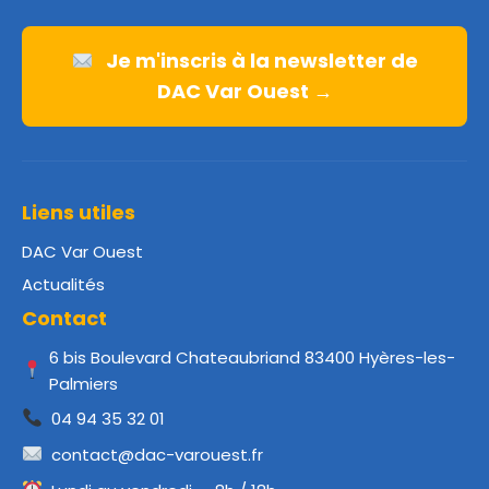
Je m'inscris à la newsletter de
DAC Var Ouest →
Liens utiles
DAC Var Ouest
Actualités
Contact
6 bis Boulevard Chateaubriand 83400 Hyères-les-
Palmiers
04 94 35 32 01
contact@dac-varouest.fr