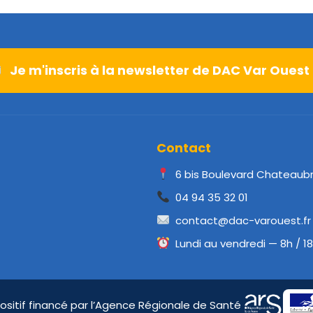
Je m'inscris à la newsletter de DAC Var Ouest
Contact
6 bis Boulevard Chateaub
04 94 35 32 01
contact@dac-varouest.fr
Lundi au vendredi — 8h / 1
ositif financé par l’Agence Régionale de Santé