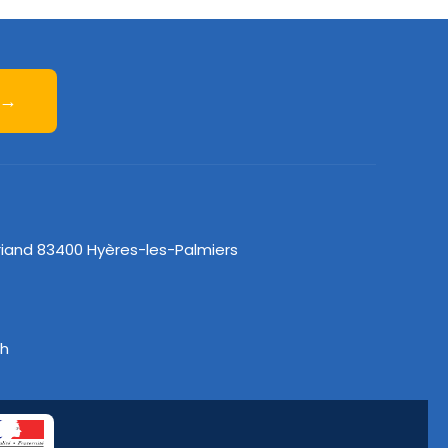
 →
riand 83400 Hyères-les-Palmiers
8h