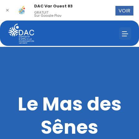
DAC Var Ouest 83
✕
VOIR
GRATUIT
Sur Google Play
Le Mas des
Sênes