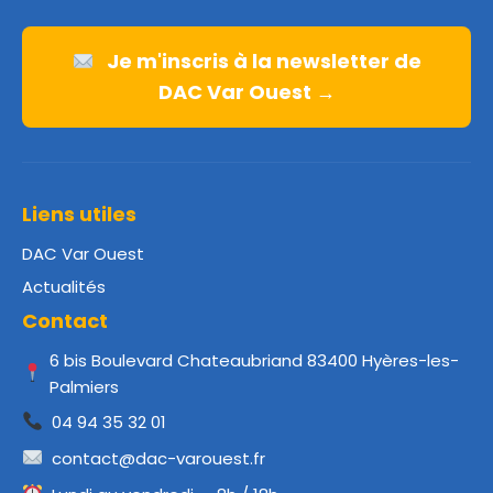
Je m'inscris à la newsletter de
DAC Var Ouest →
Liens utiles
DAC Var Ouest
Actualités
Contact
6 bis Boulevard Chateaubriand 83400 Hyères-les-
Palmiers
04 94 35 32 01
contact@dac-varouest.fr