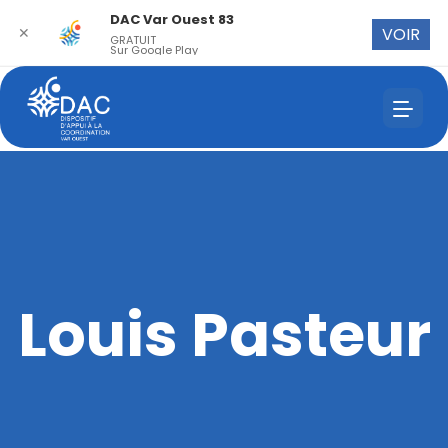
DAC Var Ouest 83
✕
VOIR
GRATUIT
Sur Google Play
Louis Pasteur