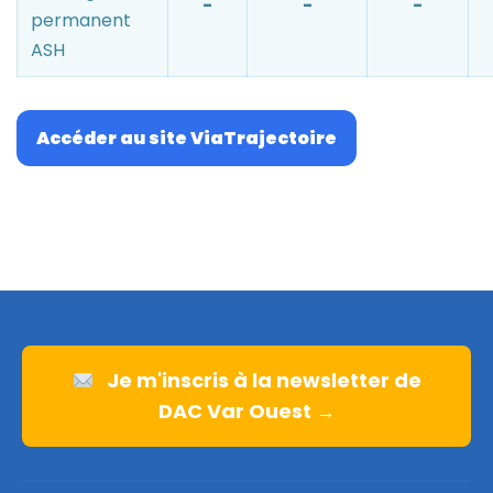
-
-
-
permanent
ASH
Accéder au site ViaTrajectoire
Je m'inscris à la newsletter de
DAC Var Ouest →