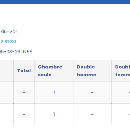
-du-Var
2 51 80
5-08-26 16:56
Chambre
Double
Doub
Total
seule
homme
fem
-
1
-
-
1
-