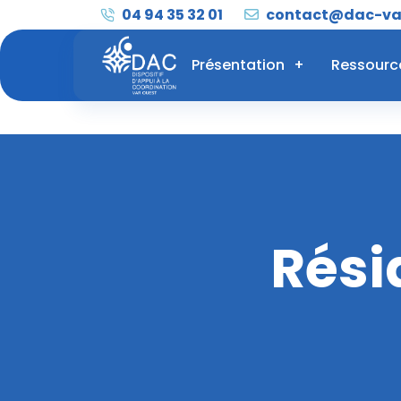
04 94 35 32 01
contact@dac-var
Présentation
Ressourc
Rési