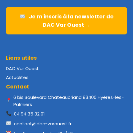
Je m'inscris à la newsletter de
DAC Var Ouest →
Liens utiles
DAC Var Ouest
Actualités
Contact
6 bis Boulevard Chateaubriand 83400 Hyères-les-
Palmiers
04 94 35 32 01
contact@dac-varouest.fr