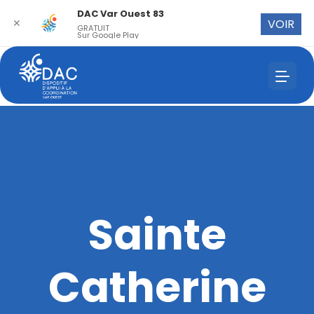
DAC Var Ouest 83
✕
VOIR
GRATUIT
Sur Google Play
Sainte
Catherine