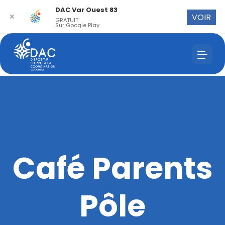
DAC Var Ouest 83
✕
VOIR
GRATUIT
Sur Google Play
Café Parents
Pôle