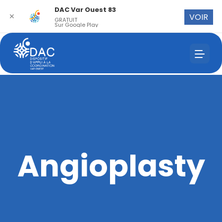
DAC Var Ouest 83
✕
VOIR
GRATUIT
Sur Google Play
Angioplasty