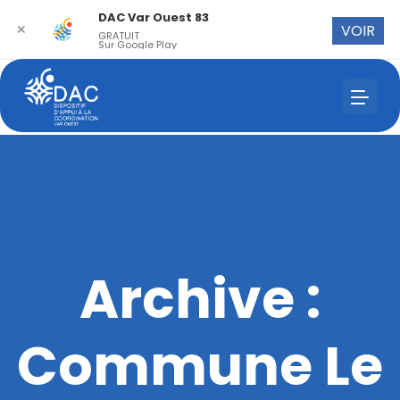
DAC Var Ouest 83
✕
VOIR
GRATUIT
Sur Google Play
Archive :
Commune Le