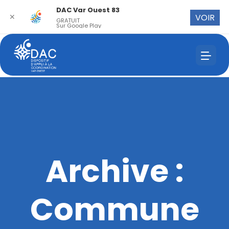
DAC Var Ouest 83
✕
VOIR
GRATUIT
Sur Google Play
Archive :
Commune