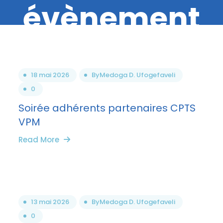
évènement
Bassin
18 mai 2026
By
Medoga D. Ufogefaveli
Hyérois
0
Soirée adhérents partenaires CPTS
VPM
Read More
13 mai 2026
By
Medoga D. Ufogefaveli
0