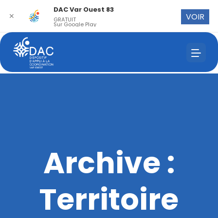
DAC Var Ouest 83
✕
VOIR
GRATUIT
Sur Google Play
Archive :
Territoire